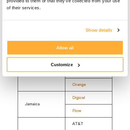
provided to them or that they’ve collected from your use
Digicel
of their services.
Haiti
Natcom
Show details
Claro
Honduras
Tigo
Allow all
Moov
Customize
Ivory Coast
MTN
Orange
Digicel
Jamaica
Flow
AT&T