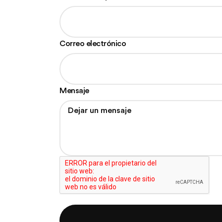
this
field
blank
Correo electrónico
Mensaje