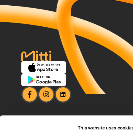
inicio
Download on the
App Store
GET IT ON
Google Play
facebook
instagram
linkedin
This website uses cookie